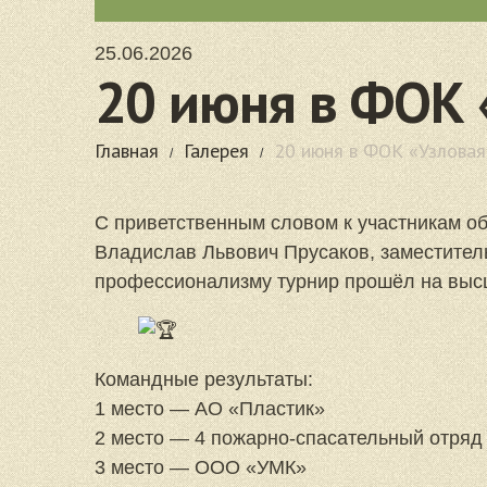
25.06.2026
20 июня в ФОК 
Спартакиада тр
Главная
Галерея
20 июня в ФОК «Узловая
района по наст
С приветственным словом к участникам о
Владислав Львович Прусаков, заместитель
профессионализму турнир прошёл на высш
Командные результаты:
1 место — АО «Пластик»
2 место — 4 пожарно-спасательный отряд
3 место — ООО «УМК»