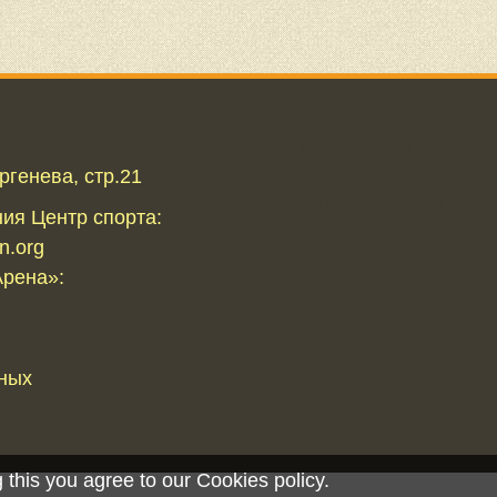
Ошибка RSS:
A feed coul
ргенева, стр.21
`https://vk.com/focuzlaren
is `text/html; charset=utf-8
ия Центр спорта:
n.org
рена»:
нных
 this you agree to our Cookies policy.