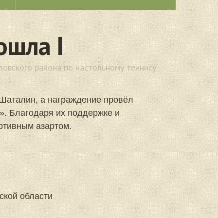
ошла I
 Узловского
ловского района по настольному теннису
 Шаталин, а награждение провёл
». Благодаря их поддержке и
ртивным азартом.
ской области