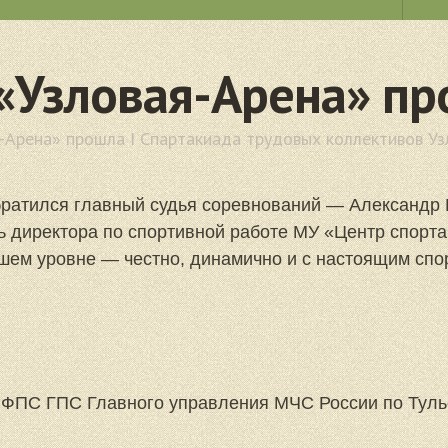
«Узловая-Арена» пр
удовых коллективов
-Арена» прошла I Спартакиада трудовых коллективов Уз
ольному теннису
братился главный судья соревнований — Александр
 директора по спортивной работе МУ «Центр спорта
ем уровне — честно, динамично и с настоящим спо
 ФПС ГПС Главного управления МЧС России по Туль