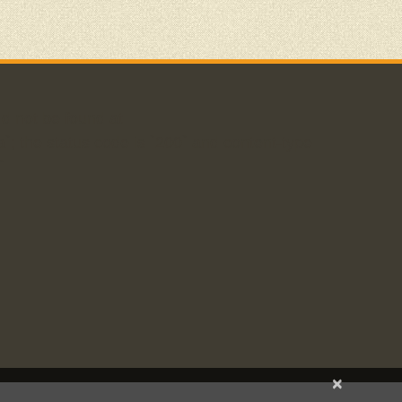
d not be found at
a`; the status code is `200` and content-type
`
×