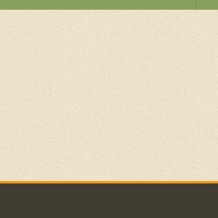
Ошибка RSS:
A feed coul