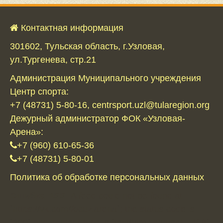
Контактная информация
301602, Тульская область, г.Узловая,
ул.Тургенева, стр.21
Администрация Муниципального учреждения
Центр спорта:
+7 (48731) 5-80-16, centrsport.uzl@tularegion.org
Дежурный администратор ФОК «Узловая-
Арена»:
+7 (960) 610-65-36
+7 (48731) 5-80-01
Политика об обработке персональных данных
Ошибка RSS:
A feed could not be found at
`https://vk.com/focuzlarena`; the status code is
`200` and content-type is `text/html; charset=utf-8`