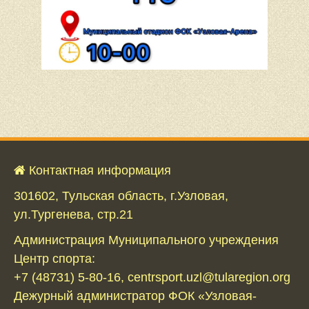
Контактная информация
301602, Тульская область, г.Узловая,
ул.Тургенева, стр.21
Администрация Муниципального учреждения
Центр спорта:
+7 (48731) 5-80-16, centrsport.uzl@tularegion.org
Дежурный администратор ФОК «Узловая-