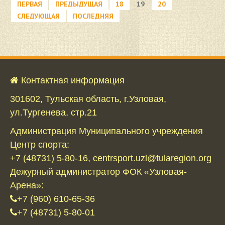
ПЕРВАЯ
ПРЕДЫДУЩАЯ
18
19
20
СЛЕДУЮЩАЯ
ПОСЛЕДНЯЯ
Контактная информация
301602, Тульская область, г.Узловая,
ул.Тургенева, стр.21
Администрация Муниципального учреждения
Центр спорта:
+7 (48731) 5-80-16, centrsport.uzl@tularegion.org
Дежурный администратор ФОК «Узловая-
Арена»:
+7 (960) 610-65-36
+7 (48731) 5-80-01