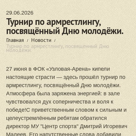
29.06.2026
Турнир по армрестлингу,
посвящённый Дню молодёжи.
Главная
Новости
Турнир по армрестлингу, посвящённый Дню
молодёжи.
27 июня в ФОК «Узловая‑Арена» кипели
настоящие страсти — здесь прошёл турнир по
армрестлингу, посвящённый Дню молодёжи.
Атмосфера была заряжена энергией: в зале
чувствовался дух соперничества и воля к
победе!С приветственным словом к сильным и
целеустремлённым ребятам обратился
директор МУ "Центр спорта" Дмитрий Игоревич
Малеев. Его напутственные слова добавили